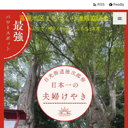

Feedly
RSS
富屋地区まちづくり連絡協議会

みんなで 仲良くやっぺ ふるさと富屋

メニュ

サイド

前へ

次へ

検索