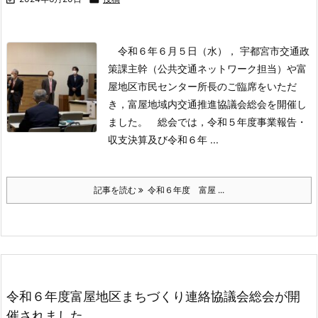
令和６年６月５日（水）， 宇都宮市交通政
策課主幹（公共交通ネットワーク担当）や富
屋地区市民センター所長のご臨席をいただ
き，富屋地域内交通推進協議会総会を開催し
ました。
総会では，令和５年度事業報告・
収支決算及び令和６年 ...
記事を読む
令和６年度 富屋 ...
令和６年度富屋地区まちづくり連絡協議会総会が開
催されました