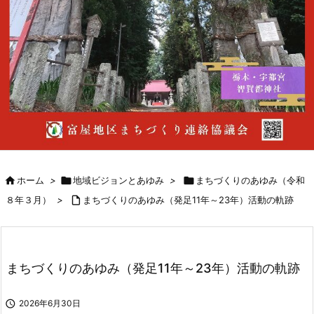

ホーム
>

地域ビジョンとあゆみ
>

まちづくりのあゆみ（令和
８年３月）
>

まちづくりのあゆみ（発足11年～23年）活動の軌跡
まちづくりのあゆみ（発足11年～23年）活動の軌跡

2026年6月30日