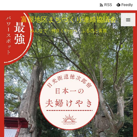

Feedly
RSS
富屋地区まちづくり連絡協議会

みんなで 仲良くやっぺ ふるさと富屋

メニュ

サイド

前へ

次へ

検索