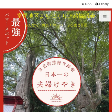

Feedly
RSS
富屋地区まちづくり連絡協議会

みんなで 仲良くやっぺ ふるさと富屋

メニュ

サイド

前へ

次へ

検索