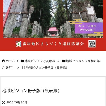

ホーム
>

地域ビジョンとあゆみ
>

地域ビジョン（令和８年３
月 改訂）
>

地域ビジョン冊子版（裏表紙）
地域ビジョン冊子版（裏表紙）

2026年6月30日