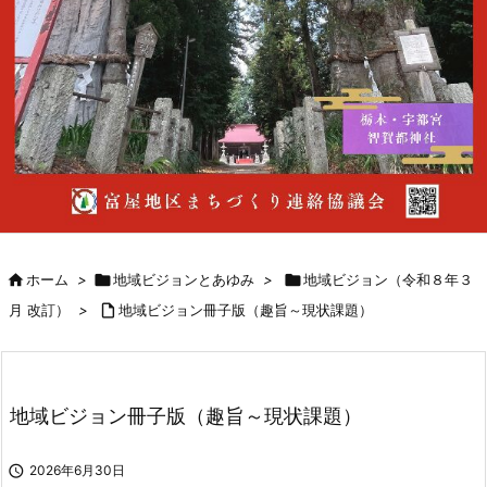

ホーム
>

地域ビジョンとあゆみ
>

地域ビジョン（令和８年３
月 改訂）
>

地域ビジョン冊子版（趣旨～現状課題）
地域ビジョン冊子版（趣旨～現状課題）

2026年6月30日