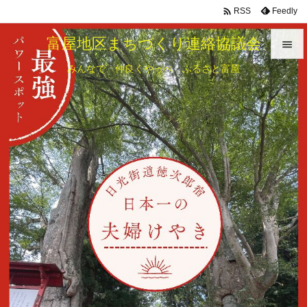

Feedly
RSS
富屋地区まちづくり連絡協議会

みんなで 仲良くやっぺ ふるさと富屋

メニュ

サイド

前へ

次へ

検索