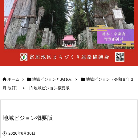

ホーム
>

地域ビジョンとあゆみ
>

地域ビジョン（令和８年３
月 改訂）
>

地域ビジョン概要版
地域ビジョン概要版

2026年6月30日