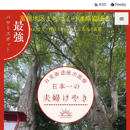

Feedly
RSS
富屋地区まちづくり連絡協議会

みんなで 仲良くやっぺ ふるさと富屋

メニュ

サイド

前へ

次へ

検索