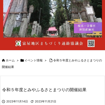

ホーム
>

イベント情報
>

令和５年度とみやふるさとまつりの
開催結果
令和５年度とみやふるさとまつりの開催結果

2023年11月14日

2023年11月21日