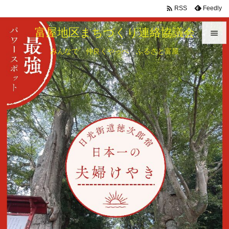

Feedly
RSS
富屋地区まちづくり連絡協議会

みんなで 仲良くやっぺ ふるさと富屋

メニュ

サイド

前へ

次へ

検索