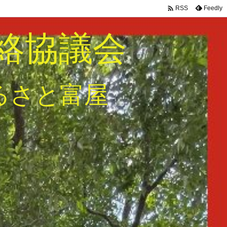

Feedly
RSS
絡協議会
るさと富屋