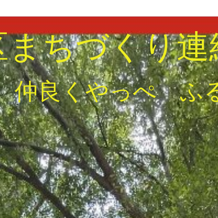
区まちづくり連
 仲良くやっぺ ふ