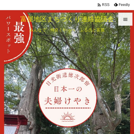

Feedly
RSS
富屋地区まちづくり連絡協議会

みんなで 仲良くやっぺ ふるさと富屋

メニュ

サイド

前へ

次へ

検索