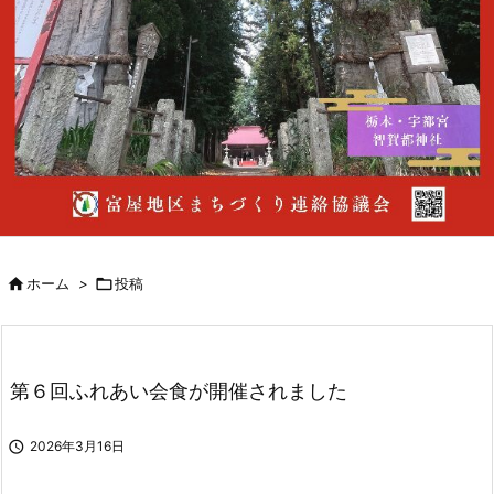

ホーム
>

投稿
第６回ふれあい会食が開催されました

2026年3月16日