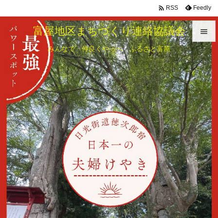

Feedly
RSS
富屋地区まちづくり連絡協議会

みんなで 仲良くやっぺ ふるさと富屋

メニュ

サイド

前へ

次へ

検索