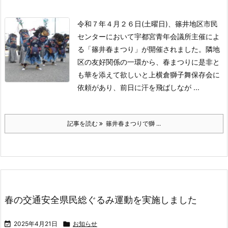
令和７年４月２６日(土曜日)、篠井地区市民
センターにおいて宇都宮青年会議所主催によ
る「篠井春まつり」が開催されました。
隣地
区の友好関係の一環から、春まつりに是非と
も華を添えて欲しいと上横倉獅子舞保存会に
依頼があり、前日に汗を飛ばしなが ...
記事を読む
篠井春まつりで獅 ...
春の交通安全県民総ぐるみ運動を実施しました

2025年4月21日

お知らせ