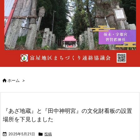

ホーム
>
『あざ地蔵』と『田中神明宮』の文化財看板の設置
場所を下見しました

2025年5月21日

投稿