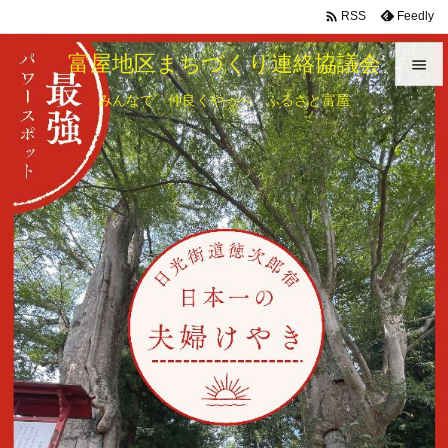

Feedly
RSS
富屋地区まちづくり連絡協議会

みんなで 仲良くやっぺ ふるさと富屋

メニュ

サイド

前へ

次へ

検索