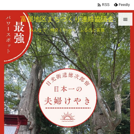

Feedly
RSS
富屋地区まちづくり連絡協議会

みんなで 仲良くやっぺ ふるさと富屋

メニュ

サイド

前へ

次へ

検索