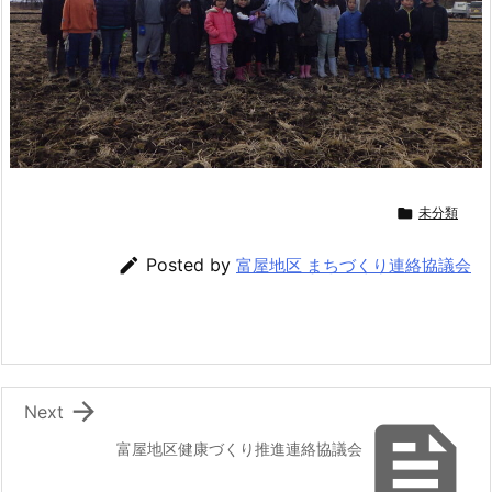

未分類

Posted by
富屋地区 まちづくり連絡協議会

Next

富屋地区健康づくり推進連絡協議会