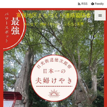

Feedly
RSS
富屋地区まちづくり連絡協議会

みんなで 仲良くやっぺ ふるさと富屋

メニュ

サイド

前へ

次へ

検索