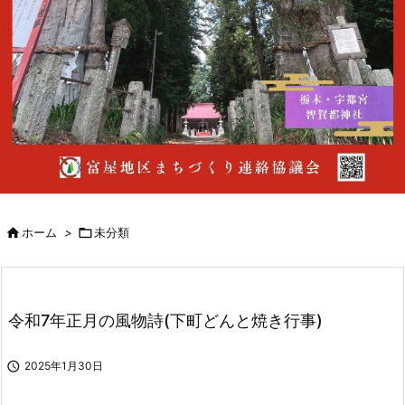

ホーム
>

未分類
令和7年正月の風物詩(下町どんと焼き行事)

2025年1月30日